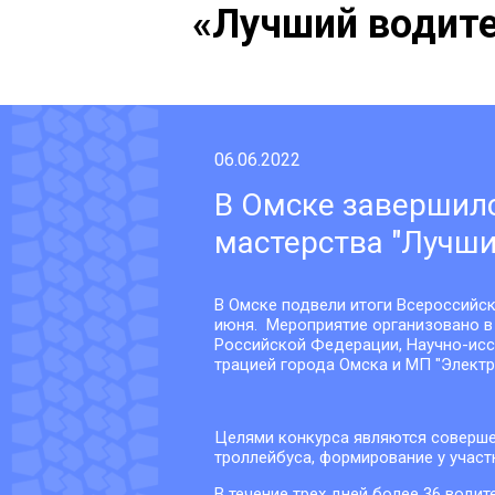
«Лучший водите
06.06.2022
В Омске завершилс
мастерства "Лучши
В Омске подвели итоги Всероссийск
июня. Мероприятие организовано в
Российской Федерации, Научно-иссле
тра­ци­ей го­рода Ом­ска и МП "Элек­тр
Целями конкурса являются соверше
троллейбуса, формирование у учас
В течение трех дней более 36 води